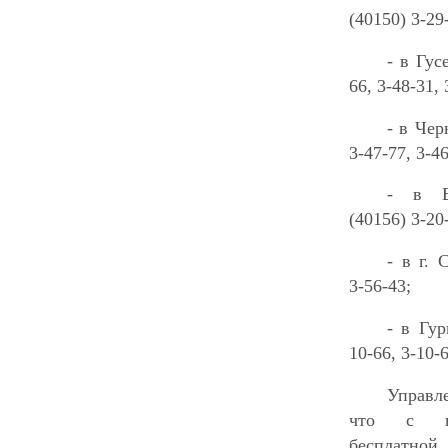
(40150) 3-29
- в Гус
66, 3-48-31, 
- в Чер
3-47-77, 3-46
- в Б
(40156) 3-20
- в г. 
3-56-43;
- в Гур
10-66, 3-10-6
Управл
что с це
беспла