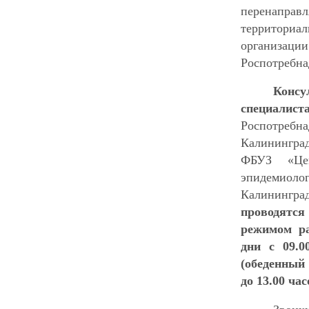
перена
территори
организации
Роспотребна
Консу
специалис
Роспотр
Калинингра
ФБУЗ «Це
эпидем
Калинингр
проводятся
режимом ра
дни с 09.0
(обеденный
до 13.00 час