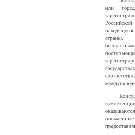
Звонк
или город
зарегист
Российск
находящего
страны
бесплатн
поступаю
зарегистри
государства
соответств
международ
Консул
компете
оказываютс
письменн
предоставля