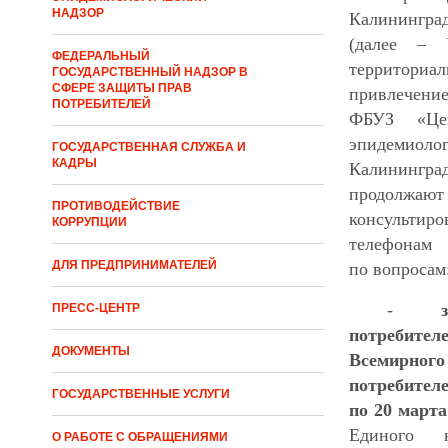
НАДЗОР
Калинингр
(далее – У
ФЕДЕРАЛЬНЫЙ
территориа
ГОСУДАРСТВЕННЫЙ НАДЗОР В
СФЕРЕ ЗАЩИТЫ ПРАВ
привлечени
ПОТРЕБИТЕЛЕЙ
ФБУЗ «Це
эпидем
ГОСУДАРСТВЕННАЯ СЛУЖБА И
КАДРЫ
Калинингр
продолжаю
ПРОТИВОДЕЙСТВИЕ
консультир
КОРРУПЦИИ
телефонам 
ДЛЯ ПРЕДПРИНИМАТЕЛЕЙ
по вопросам
-
ПРЕСС-ЦЕНТР
потребит
ДОКУМЕНТЫ
Всемирного
потребителе
ГОСУДАРСТВЕННЫЕ УСЛУГИ
по 20 март
Единого ко
О РАБОТЕ С ОБРАЩЕНИЯМИ