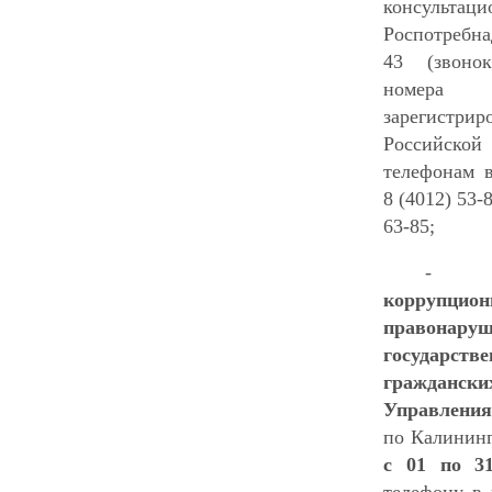
консульта
Роспотребна
43 (звоно
номера
зарегист
Российской
телефонам в
8 (4012) 53-
63-85;
коррупцио
правонару
государств
гражданс
Управления
по Калининг
с 01 по 3
телефону в 