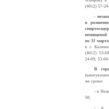
(4012) 57-24
-
незак
в рознично
спиртосоде
непищевой 
по 31 март
в г. Калини
(4012) 53-69
24-09, 53-60
В гор
вышеуказан
же сроки:
- в Нем
58;
- в З