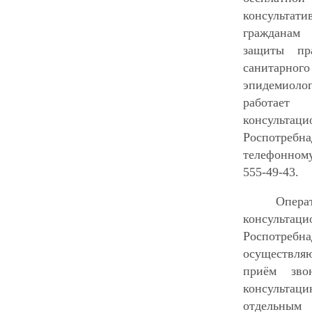
консульт
граждана
защиты пра
санит
эпидемиоло
работа
консульт
Роспотр
телефонном
555-49-43.
Опер
консульта
Роспотребна
осуществля
приём зво
консультац
отдельн