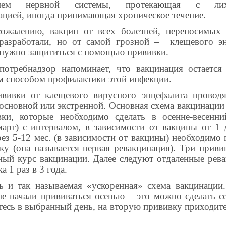
нием нервной системы, протекающая с лихо
ацией, иногда принимающая хроническое течение.
ожалению, вакцин от всех болезней, переносимых 
разработали, но от самой грозной – клещевого эн
нужно защититься с помощью прививки.
потребнадзор напоминает, что вакцинация остается
 способом профилактики этой инфекции.
вивки от клещевого вирусного энцефалита проводя
 основной или экстренной. Основная схема вакцинации
ки, которые необходимо сделать в осенне-весенни
март) с интервалом, в зависимости от вакцины от 1 
рез 5-12 мес. (в зависимости от вакцины) необходимо 
ку (она называется первая ревакцинация). Три приви
ный курс вакцинации. Далее следуют отдаленные рев
а 1 раз в 3 года.
ь и так называемая «ускоренная» схема вакцинации.
не начали прививаться осенью – это можно сделать с
тесь в выбранный день, на вторую прививку приходите