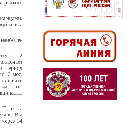
радкой,
клещами,
цефалита
 наиболее
тся по 2
 включает
й период
до 7 мес.
поставить
вки – это
акцинации
 То есть,
ейчас. Вы
 через 14