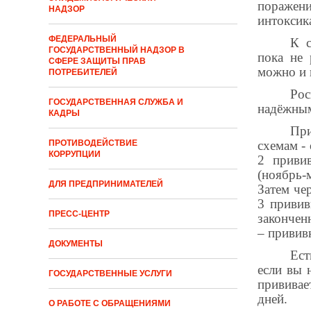
пораже
НАДЗОР
интоксик
ФЕДЕРАЛЬНЫЙ
К с
ГОСУДАРСТВЕННЫЙ НАДЗОР В
пока не 
СФЕРЕ ЗАЩИТЫ ПРАВ
можно и 
ПОТРЕБИТЕЛЕЙ
Рос
ГОСУДАРСТВЕННАЯ СЛУЖБА И
надёжным
КАДРЫ
При
схемам -
ПРОТИВОДЕЙСТВИЕ
КОРРУПЦИИ
2 привив
(ноябрь-
ДЛЯ ПРЕДПРИНИМАТЕЛЕЙ
Затем че
3 привив
ПРЕСС-ЦЕНТР
закончен
– прививк
ДОКУМЕНТЫ
Ест
если вы 
ГОСУДАРСТВЕННЫЕ УСЛУГИ
прививае
дней.
О РАБОТЕ С ОБРАЩЕНИЯМИ