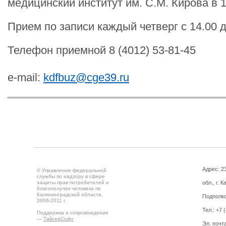
медицинский институт им. С.М. Кирова в 1
Прием по записи каждый четверг с 14.00 д
Телефон приемной 8 (4012) 53-81-45
e-mail:
kdfbuz@cge39.ru
Адрес: 2
© Управление федеральной
службы по надзору в сфере
защиты прав потребителей и
обл., г. 
благополучия человека по
Калининградской области,
Подполко
2006-2011 г.
Тел.: +7 
Поддержка и сопровождение
—
ТайгерСофт
Эл. почт