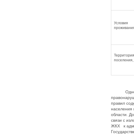
Условия
проживани
Территори
поселения,
Одновремен
правонаруш
правил сод
населения 
области. Д
связи с из
ЖКХ к адми
Государств