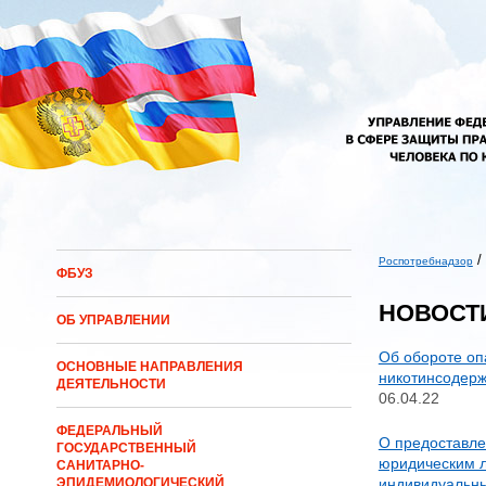
Перейти к основному содержанию
/
Роспотребнадзор
ФБУЗ
Вы здесь
НОВОСТ
ОБ УПРАВЛЕНИИ
Об обороте оп
ОСНОВНЫЕ НАПРАВЛЕНИЯ
никотинсодер
ДЕЯТЕЛЬНОСТИ
06.04.22
ФЕДЕРАЛЬНЫЙ
О предоставл
ГОСУДАРСТВЕННЫЙ
юридическим 
САНИТАРНО-
индивидуальн
ЭПИДЕМИОЛОГИЧЕСКИЙ