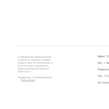
Адрес: 2
© Управление федеральной
службы по надзору в сфере
защиты прав потребителей и
обл., г. 
благополучия человека по
Калининградской области,
Подполко
2006-2011 г.
Тел.: +7 
Поддержка и сопровождение
—
ТайгерСофт
Эл. почт