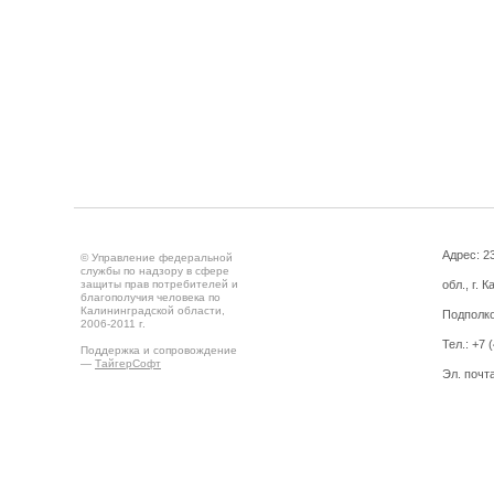
Адрес: 2
© Управление федеральной
службы по надзору в сфере
защиты прав потребителей и
обл., г. 
благополучия человека по
Калининградской области,
Подполко
2006-2011 г.
Тел.: +7 
Поддержка и сопровождение
—
ТайгерСофт
Эл. почт