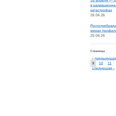
26 апреля — Д
в радиационны
катастрофах
26.04.26
Роспотребнадз
мерах профил
25.04.26
Страницы
‹ предыдуща
9
10
11
следующая ›