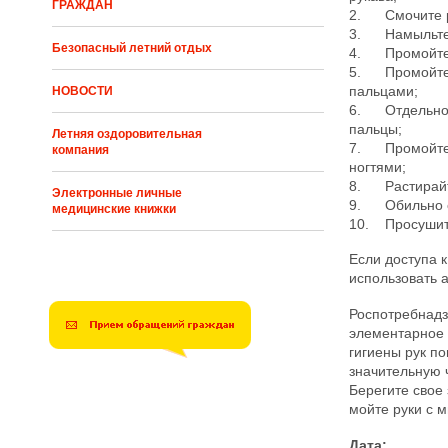
ГРАЖДАН
2. Смочите ру
3. Намыльте 
Безопасный летний отдых
4. Промойте 
5. Промойте
пальцами;
НОВОСТИ
6. Отдельно 
пальцы;
Летняя оздоровительная
7. Промойте 
компания
ногтями;
8. Растирайт
Электронные личные
9. Обильно о
медицинские книжки
10. Просушит
Если доступа к
использовать а
Роспотребнадз
элементарное
гигиены рук п
значительную 
Берегите свое 
мойте руки с 
Дата: