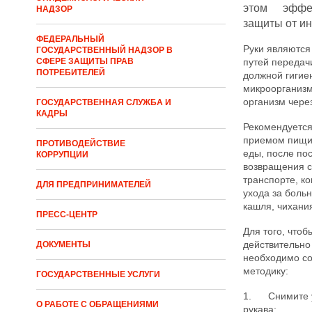
этом эффе
НАДЗОР
защиты от и
ФЕДЕРАЛЬНЫЙ
Руки являются
ГОСУДАРСТВЕННЫЙ НАДЗОР В
СФЕРЕ ЗАЩИТЫ ПРАВ
путей передач
ПОТРЕБИТЕЛЕЙ
должной гигие
микроорганизм
организм через
ГОСУДАРСТВЕННАЯ СЛУЖБА И
КАДРЫ
Рекомендуется
приемом пищи
ПРОТИВОДЕЙСТВИЕ
еды, после по
КОРРУПЦИИ
возвращения с
транспорте, ко
ДЛЯ ПРЕДПРИНИМАТЕЛЕЙ
ухода за больн
кашля, чихани
ПРЕСС-ЦЕНТР
Для того, чтоб
действительн
ДОКУМЕНТЫ
необходимо с
методику:
ГОСУДАРСТВЕННЫЕ УСЛУГИ
1. Снимите у
О РАБОТЕ С ОБРАЩЕНИЯМИ
рукава;