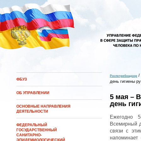
Перейти к основному содержанию
/
Роспотребнадзор
ФБУЗ
день гигиены ру
Вы здесь
ОБ УПРАВЛЕНИИ
5 мая –
день гиг
ОСНОВНЫЕ НАПРАВЛЕНИЯ
ДЕЯТЕЛЬНОСТИ
Ежегодно 5
Всемирный д
ФЕДЕРАЛЬНЫЙ
ГОСУДАРСТВЕННЫЙ
связи с эти
САНИТАРНО-
напоминает 
ЭПИДЕМИОЛОГИЧЕСКИЙ