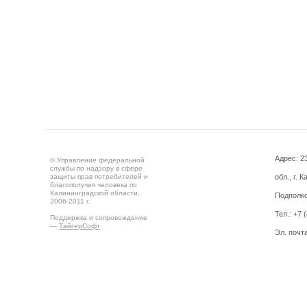
Адрес: 2
© Управление федеральной
службы по надзору в сфере
защиты прав потребителей и
обл., г. 
благополучия человека по
Калининградской области,
Подполко
2006-2011 г.
Тел.: +7 
Поддержка и сопровождение
—
ТайгерСофт
Эл. почт