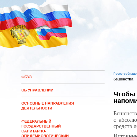
Перейти к основному содержанию
Роспотребнадз
ФБУЗ
бешенства
Вы здес
ОБ УПРАВЛЕНИИ
Чтобы 
напоми
ОСНОВНЫЕ НАПРАВЛЕНИЯ
ДЕЯТЕЛЬНОСТИ
Бешенств
с абсолю
ФЕДЕРАЛЬНЫЙ
средств 
ГОСУДАРСТВЕННЫЙ
САНИТАРНО-
Источник
ЭПИДЕМИОЛОГИЧЕСКИЙ