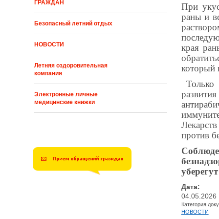
ГРАЖДАН
При укус
раны и в
Безопасный летний отдых
раствор
последу
НОВОСТИ
края ран
обратить
Летняя оздоровительная
который 
компания
Только 
развити
Электронные личные
медицинские книжки
антираб
иммуните
Лекарств
против б
Соблюде
безнад
уберегут
Дата:
04.05.2026
Категория док
НОВОСТИ