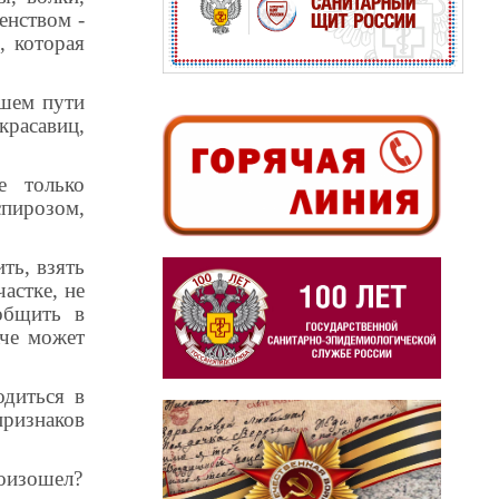
енством -
, которая
ашем пути
красавиц,
е только
спирозом,
ть, взять
астке, не
общить в
аче может
одиться в
признаков
роизошел?