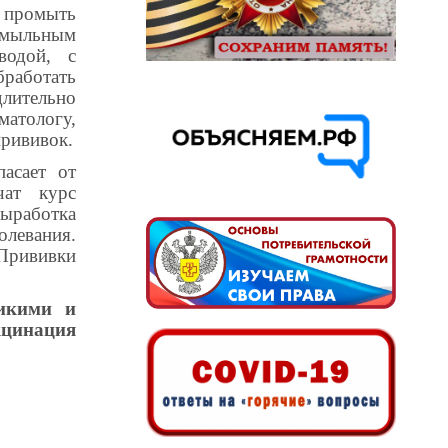
 промыть
о мыльным
водой, с
работать
длительно
матологу,
прививок.
пасает от
чат курс
ыработка
олевания.
Прививки
дикими и
цинация