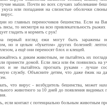
етучие мыши. Почти во всех случаях заболевание беш
т укуса или попадания на слизистые оболочки слюны
 вирус.
дни из главных переносчиков бешенства. Если на В
ь лисы, то несмотря на всю привлекательность рыжих 
дует гладить и кормить с рук!
а первый взгляд ежи могут быть заражены н
ом, но и целым «букетом» других болезней: лепто
ллезом, а ещё они переносят блох и клещей.
ижайтесь к диким животным, не пытайтесь их поглади
или принести домой. Если лиса или ёж появились на уч
 их и не пытайтесь прогнать руками - лучше со
рную службу. Объясните детям, что даже ёжик на д
сен.
ать, что вирус - возбудитель бешенства, может нах
льного животного за 10 дней до появления видимых 
ния.
ть, если контакт с потенциально больным животным п