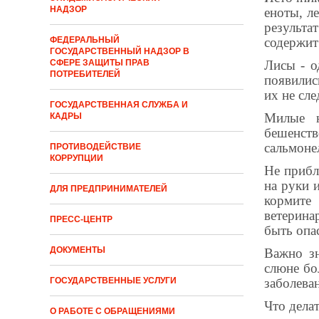
НАДЗОР
еноты, л
результа
содержит
ФЕДЕРАЛЬНЫЙ
ГОСУДАРСТВЕННЫЙ НАДЗОР В
Лисы - о
СФЕРЕ ЗАЩИТЫ ПРАВ
ПОТРЕБИТЕЛЕЙ
появилис
их не сле
ГОСУДАРСТВЕННАЯ СЛУЖБА И
Милые н
КАДРЫ
бешенств
сальмоне
ПРОТИВОДЕЙСТВИЕ
КОРРУПЦИИ
Не прибл
на руки 
ДЛЯ ПРЕДПРИНИМАТЕЛЕЙ
кормите
ветерина
ПРЕСС-ЦЕНТР
быть опа
ДОКУМЕНТЫ
Важно зн
слюне бо
заболева
ГОСУДАРСТВЕННЫЕ УСЛУГИ
Что дела
О РАБОТЕ С ОБРАЩЕНИЯМИ