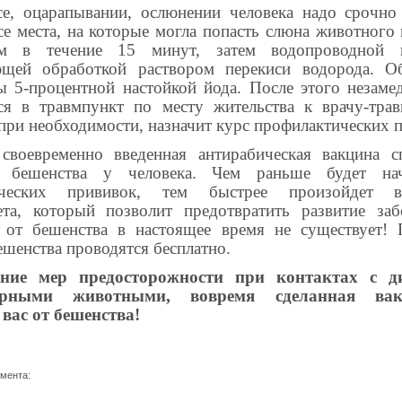
е, оцарапывании, ослюнении человека надо срочно
се места, на которые могла попасть слюна животног
ом в течение 15 минут, затем водопроводной 
ющей обработкой раствором перекиси водорода. Об
ы 5-процентной настойкой йода. После этого незаме
ся в травмпункт по месту жительства к врачу-трав
при необходимости, назначит курс профилактических 
своевременно введенная антирабическая вакцина с
я бешенства у человека. Чем раньше будет на
ических прививок, тем быстрее произойдет в
та, который позволит предотвратить развитие заб
 от бешенства в настоящее время не существует! 
ешенства проводятся бесплатно.
ние мер предосторожности при контактах с 
зорными животными, вовремя сделанная вак
 вас от бешенства!
умента: