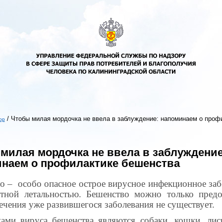
/
Чтобы милая мордочка не ввела в заблуждение: напоминаем о проф
ор
ь
милая мордочка не ввела в заблуждение
наем о профилактике бешенства
о – особо опасное острое вирусное инфекционное заб
тной летальностью. Бешенство можно только предо
лечения уже развившегося заболевания не существует.
ами вируса бешенства являются собаки, кошки, лис