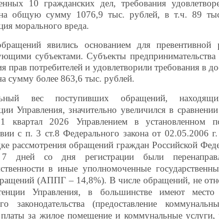
енных 10 гражданских дел, требования удовлетвор
на общую сумму 1076,9 тыс. рублей, в т.ч. 89 ты
ция морального вреда.
бращений явились основанием для превентивной 
ующими субъектами. Субъекты предпринимательства
я прав потребителей и удовлетворили требования в д
а сумму более 863,6 тыс. рублей.
льный вес поступивших обращений, находящи
ции Управления, значительно увеличился в сравнени
 1 квартал 2026 Управлением в установленном 
твии с п. 3 ст.8 Федерального закона от 02.05.2006 
ке рассмотрения обращений граждан Российской Фед
 7 дней со дня регистрации
были перенаправ
мственности в иные
уполномоченные государственны
ращений (АППГ – 14,8%). В числе обращений, не от
тенции Управления, в большинстве имеют место
го законодательства (предоставление коммунальны
 платы за жилое помещение и коммунальные услуги,