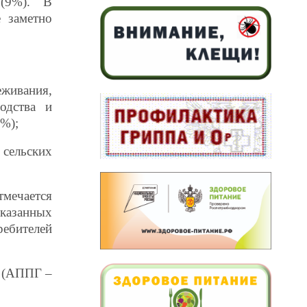
 (9%). В
 заметно
живания,
одства и
%);
сельских
мечается
казанных
ебителей
% (АППГ –