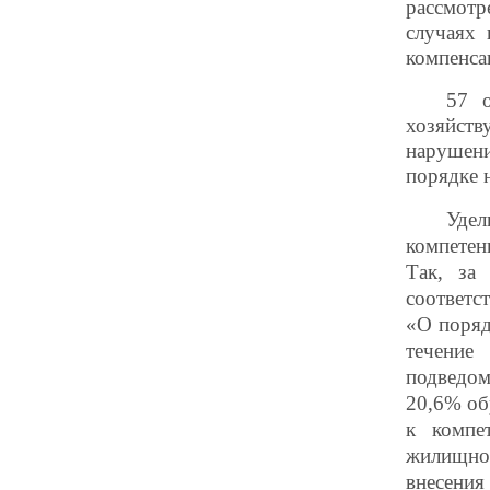
рассмотр
случаях 
компенса
57 о
хозяйств
нарушени
порядке н
Уде
компетен
Так, за
соответс
«О поряд
течение
подведо
20,6% об
к компе
жилищно
внесения