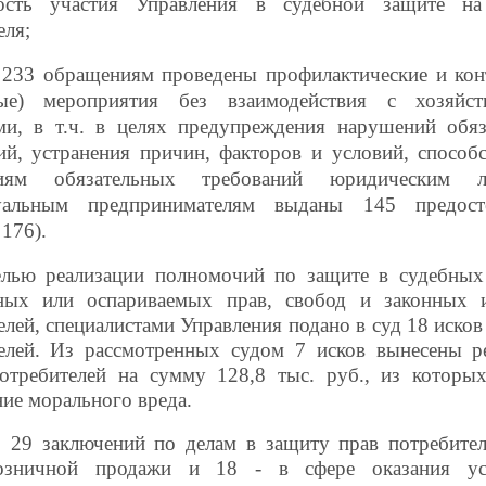
ость участия Управления в судебной защите на
еля;
 233 обращениям проведены профилактические и ко
ные) мероприятия без взаимодействия с хозяйс
ми, в т.ч.
в целях предупреждения нарушений обяз
ий, устранения причин, факторов и условий, спосо
ниям обязательных требований юридическим 
уальным предпринимателям выданы 145 предост
176).
лью реализации полномочий по защите в судебных 
ных или оспариваемых прав, свобод и законных и
елей, специалистами Управления подано в суд 18 исков
елей. Из рассмотренных судом 7 исков вынесены р
отребителей на сумму 128,8 тыс. руб., из которы
ие морального вреда.
 29 заключений по делам в защиту прав потребите
озничной продажи и 18 - в сфере оказания усл