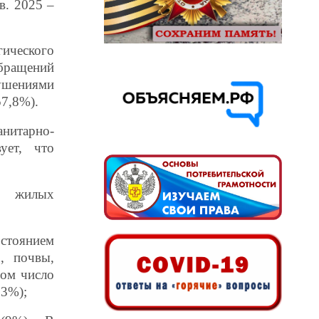
в. 2025 –
ического
обращений
рушениями
57,8%).
итарно-
ует, что
в жилых
остоянием
, почвы,
дом число
,3%);