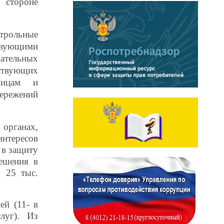
 стороне
нтрольные
твующими
ательных
бствующих
лицам и
ережений
органах,
нтересов
 в защиту
ешения в
х 25 тыс.
лей
(11- в
уг).
Из