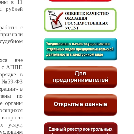
ены в 11
с. рублей
работы с
 признали
осудебном
хся вне
и с АППГ.
порядке
в
г. №59-ФЗ
ерации» в
лены по
е
органы
носящихся
 вопросы
х услуг,
 условиям