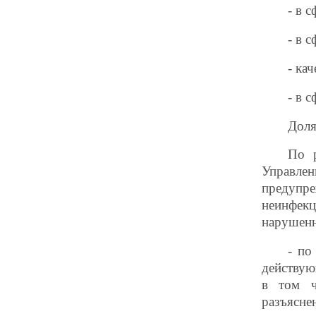
- в 
- в 
- ка
- в 
Доля
По р
Управлен
предупр
неинфек
нарушенны
- по
действую
в том ч
разъясне