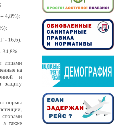
;
– 4,8%);
%);
 - 16,6).
- 34,8%.
и лицами
ленные на
ионной и
и защиту
ны нормы
петенции,
 спорами
 а также