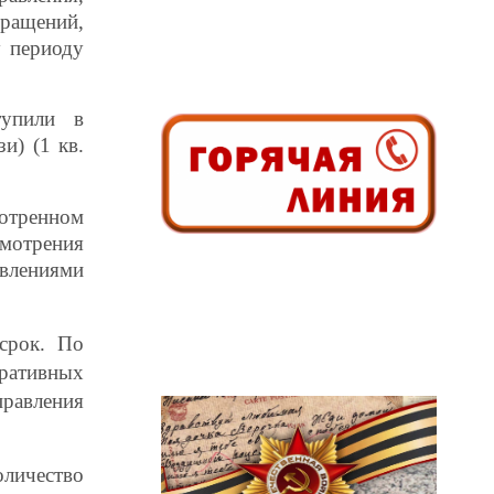
ращений,
 периоду
тупили в
и) (1 кв.
тренном
смотрения
влениями
 срок.
По
ративных
авления
личество