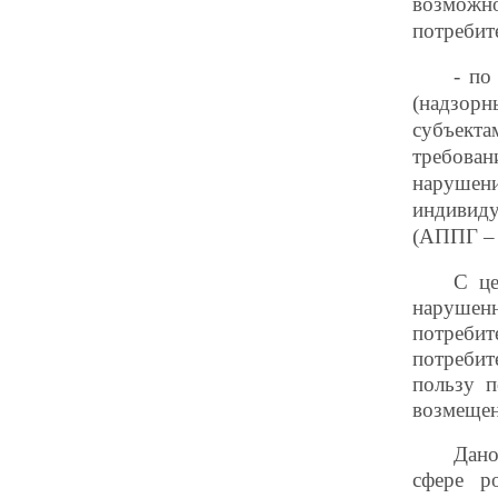
возможн
потребит
- по
(надзор
субъекта
требован
наруше
индивид
(АППГ – 
С це
нарушен
потребит
потребит
пользу п
возмещен
Дано
сфере р