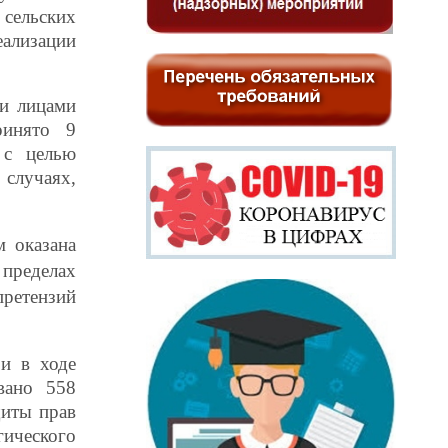
сельских
ализации
и лицами
ринято 9
 с целью
случаях,
ам
оказана
 пределах
претензий
и в ходе
вано 558
щиты прав
ического