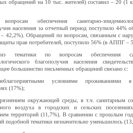
ых обращений на 10 тыс. жителей) составил – 20 (1 к
вопросам обеспечения санитарно-эпидемиолог
учия населения за отчетный период поступило 44% 
– 42,2%). Обращений по вопросам, связанным с на
защиты прав потребителей, поступило 56% (в АППГ – 
лиз тематики по вопросам обеспечения сан
логического благополучия населения свидетельств
щее большинство письменных обращений связано с:
еблагоприятными условиями проживаниями 
ях (17%);
грязнением окружающей среды, в т.ч. санитарным с
рного воздуха в городских и сельских поселениях
ием территорий (11,7%). В сравнении с прошлым го
й подобной тематики незначительно уменьшилось (13