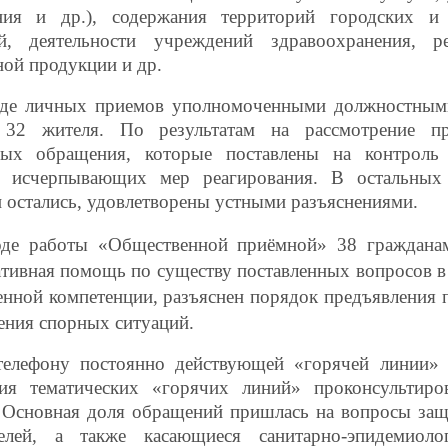
ния и др.), содержания территорий городских и 
ий, деятельности учреждений здравоохранения, ре
ной продукции и др.
де личных приемов уполномоченными должностным
 32
жителя.
По результатам на рассмотрение п
ных обращения,
которые поставлены на контроль
я исчерпывающих мер реагирования
. В остальных 
и остались, удовлетворены устными разъяснениями
.
оде работы «Общественной приёмной» 38
граждан
ативная помощь
по существу поставленных вопросов в
енной компетенции, разъяснен порядок предъявления 
ения спорных ситуаций.
елефону постоянно действующей «горячей линии» 
ния
тематических «горячих линий»
проконсультиро
 Основная доля обращений пришлась на вопросы за
телей, а также касающиеся санитарно-эпидемиолог