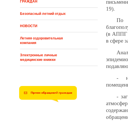
письменн
ГРАЖДАН
19).
Безопасный летний отдых
По 
НОВОСТИ
благопол
(в АППГ 
Летняя оздоровительная
в сфере 
компания
Ана
Электронные личные
эпидемио
медицинские книжки
подавляю
- н
помещени
- за
атмосфе
содержан
обращени