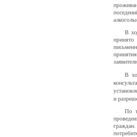
прожива
поседен
алкоголь
В хо
принято
письмен
приняти
заявител
В х
консульт
установл
и разреш
По т
проведе
граждан.
потреби