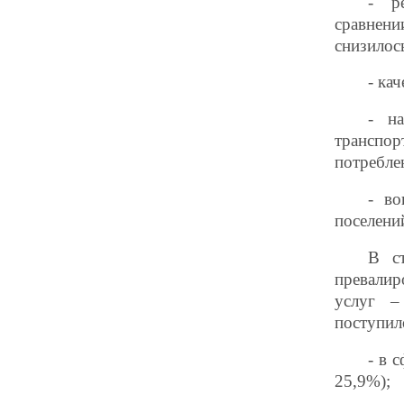
- р
сравнен
снизилос
- ка
- на
транспо
потребле
- во
поселени
В ст
превали
услуг –
поступил
- в 
25,9%);