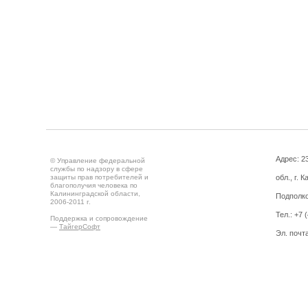
Адрес: 2
© Управление федеральной
службы по надзору в сфере
защиты прав потребителей и
обл., г. 
благополучия человека по
Калининградской области,
Подполко
2006-2011 г.
Тел.: +7 
Поддержка и сопровождение
—
ТайгерСофт
Эл. почт