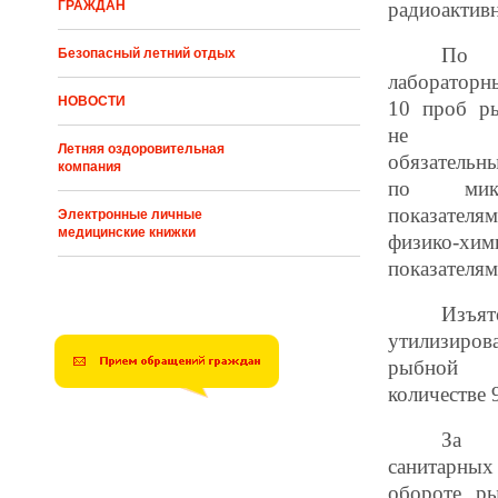
ГРАЖДАН
радиоактив
По 
Безопасный летний отдых
лабораторн
НОВОСТИ
10 проб р
не соот
Летняя оздоровительная
обязатель
компания
по микро
показател
Электронные личные
медицинские книжки
физико-хим
показателям
Изъя
утилизиро
рыбной 
количестве 9
За 
санитарных
обороте р