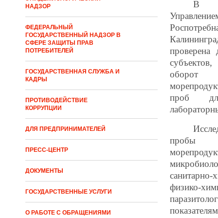
В 
НАДЗОР
Управление
Роспотр
ФЕДЕРАЛЬНЫЙ
ГОСУДАРСТВЕННЫЙ НАДЗОР В
Калинингр
СФЕРЕ ЗАЩИТЫ ПРАВ
проверена 
ПОТРЕБИТЕЛЕЙ
субъектов,
ГОСУДАРСТВЕННАЯ СЛУЖБА И
оборо
КАДРЫ
морепроду
проб дл
ПРОТИВОДЕЙСТВИЕ
лабораторн
КОРРУПЦИИ
Исс
ДЛЯ ПРЕДПРИНИМАТЕЛЕЙ
проб
ПРЕСС-ЦЕНТР
морепр
микробиоло
ДОКУМЕНТЫ
санитарно-
физико-хим
ГОСУДАРСТВЕННЫЕ УСЛУГИ
паразитоло
показателя
О РАБОТЕ С ОБРАЩЕНИЯМИ