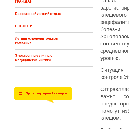
нача
ГРАЖДАН
зарегистр
Безопасный летний отдых
клещево
энцефали
НОВОСТИ
болез
Заболевае
Летняя оздоровительная
соответству
компания
среднемног
Электронные личные
уровню.
медицинские книжки
Ситуация
контроле У
Отправляя
важно со
предосторо
помогут из
клещом: