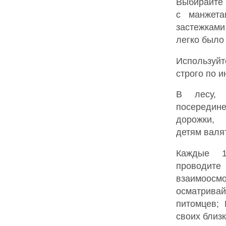
Выбирайте
с манжет
застежкам
легко было 
Использу
строго по и
В лесу, 
посередин
дорожки,
детям валят
Каждые 
провод
взаимоосмо
осматривай
питомцев; 
своих близк