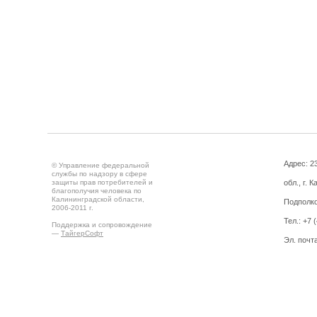
Адрес: 2
© Управление федеральной
службы по надзору в сфере
защиты прав потребителей и
обл., г. 
благополучия человека по
Калининградской области,
Подполко
2006-2011 г.
Тел.: +7 
Поддержка и сопровождение
—
ТайгерСофт
Эл. почт