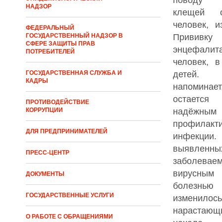
НАДЗОР
клещей о
человек, и
ФЕДЕРАЛЬНЫЙ
Прививку
ГОСУДАРСТВЕННЫЙ НАДЗОР В
СФЕРЕ ЗАЩИТЫ ПРАВ
энцефалит
ПОТРЕБИТЕЛЕЙ
человек, 
детей.
ГОСУДАРСТВЕННАЯ СЛУЖБА И
КАДРЫ
напоминает
остает
ПРОТИВОДЕЙСТВИЕ
надёжн
КОРРУПЦИИ
профил
ДЛЯ ПРЕДПРИНИМАТЕЛЕЙ
инфекции
выявлен
ПРЕСС-ЦЕНТР
заболевае
вирусным
ДОКУМЕНТЫ
болезн
ГОСУДАРСТВЕННЫЕ УСЛУГИ
измен
нарастаю
О РАБОТЕ С ОБРАЩЕНИЯМИ