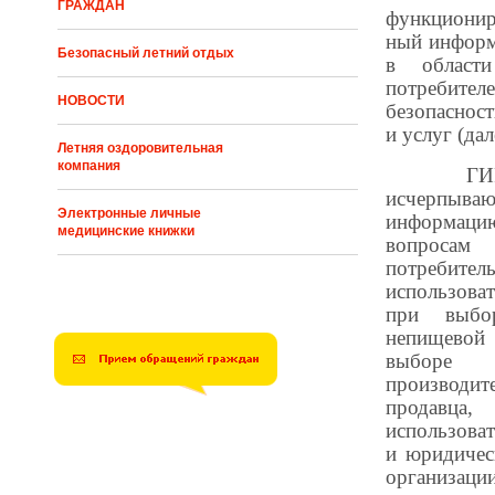
ГРАЖДАН
функционир
ный информ
Безопасный летний отдых
в област
потребите
НОВОСТИ
безопаснос
и услуг (да
Летняя оздоровительная
компания
ГИР ЗП
исчерпыва
Электронные личные
информаци
медицинские книжки
вопроса
потребител
использова
при выбо
непищево
выборе 
производит
продав
использова
и юридичес
организаци