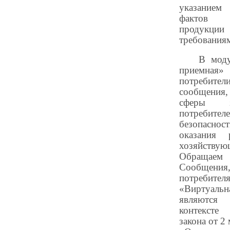
указание
фактов н
продукци
требования
В моду
приемн
потребител
сообщени
сферы 
потребите
безопасн
оказания
хозяйствую
Обращае
Сообщени
потребит
«Виртуальн
являются
контекст
закона от 