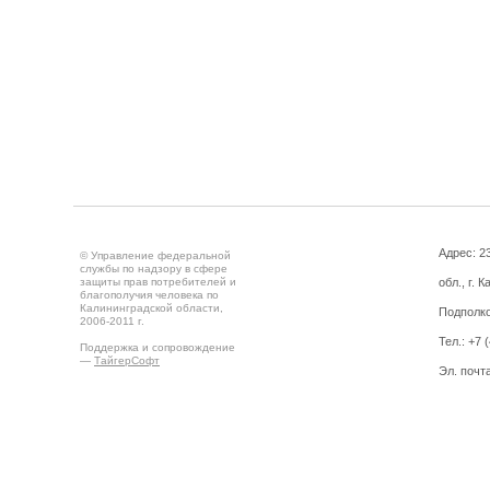
Адрес: 2
© Управление федеральной
службы по надзору в сфере
защиты прав потребителей и
обл., г. 
благополучия человека по
Калининградской области,
Подполко
2006-2011 г.
Тел.: +7 
Поддержка и сопровождение
—
ТайгерСофт
Эл. почт