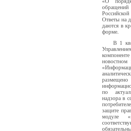
«О порядк
обраще
Российск
Ответы на 
даются в к
форме.
В 1 кв
Управление
компонен
новостном 
«Информац
аналитиче
размеще
информацио
по актуа
надзора в 
потребите
защите пра
модуле «
соответств
обязательн