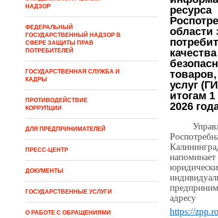
НАДЗОР
ресурса
Роспотре
ФЕДЕРАЛЬНЫЙ
области
ГОСУДАРСТВЕННЫЙ НАДЗОР В
потребит
СФЕРЕ ЗАЩИТЫ ПРАВ
качества
ПОТРЕБИТЕЛЕЙ
безопас
товаров,
ГОСУДАРСТВЕННАЯ СЛУЖБА И
КАДРЫ
услуг (Г
итогам 1
ПРОТИВОДЕЙСТВИЕ
2026 год
КОРРУПЦИИ
Управ
ДЛЯ ПРЕДПРИНИМАТЕЛЕЙ
Роспотр
Калинингр
ПРЕСС-ЦЕНТР
напомина
юридиче
ДОКУМЕНТЫ
индивидуа
предприни
ГОСУДАРСТВЕННЫЕ УСЛУГИ
адресу
https://zpp.r
О РАБОТЕ С ОБРАЩЕНИЯМИ