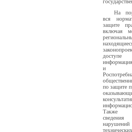
государстве
На по
вся норма
защите пра
включая м
региональн
находящиес
законопрое
доступе 
информация
и орг
Роспотребн
общественн
по защите п
оказывающ
консул
информацио
Также о
сведени
нарушени
технически