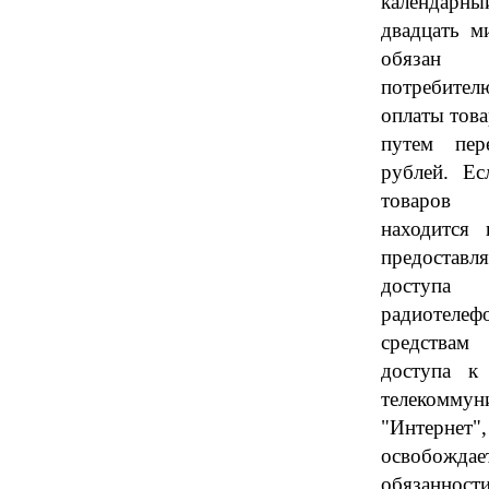
календарны
двадцать м
обяза
потребите
оплаты това
путем пер
рублей. Ес
товаров 
находится 
предоста
доступа
радиотеле
средствам 
доступа к
телекоммун
"Интерне
освобо
об
я
заннос