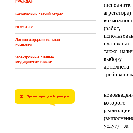
ГРАЖДАН
(исполнител
агрегат
Безопасный летний отдых
возможност
НОВОСТИ
(работ, 
использ
о
ва
Летняя оздоровительная
платежных 
компания
также нали
Электронные личные
в
ы
бору 
медицинские книжки
допо
требования
Сог
нововведен
которог
реализ
(выполнени
услуг) за