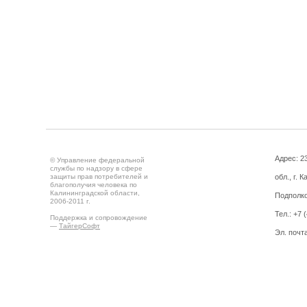
Адрес: 2
© Управление федеральной
службы по надзору в сфере
защиты прав потребителей и
обл., г. 
благополучия человека по
Калининградской области,
Подполко
2006-2011 г.
Тел.: +7 
Поддержка и сопровождение
—
ТайгерСофт
Эл. почт