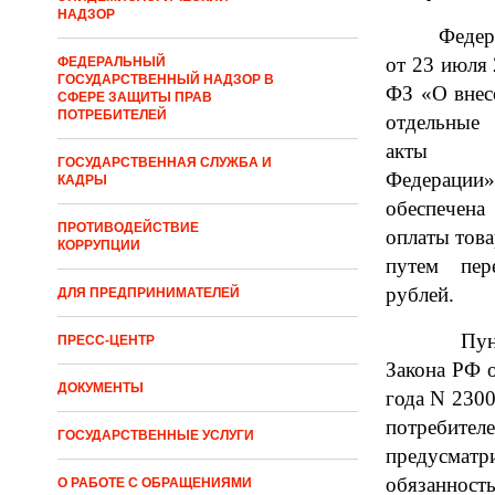
НАДЗОР
Феде
от
23
июля
ФЕДЕРАЛЬНЫЙ
ГОСУДАРСТВЕННЫЙ НАДЗОР В
ФЗ «О внес
СФЕРЕ ЗАЩИТЫ ПРАВ
ПОТРЕБИТЕЛЕЙ
отдельные 
акты Р
ГОСУДАРСТВЕННАЯ СЛУЖБА И
Федерац
КАДРЫ
обе
с
печен
ПРОТИВОДЕЙСТВИЕ
оплаты това
КОРРУПЦИИ
путем пер
ру
б
лей
.
ДЛЯ ПРЕДПРИНИМАТЕЛЕЙ
Пун
ПРЕСС-ЦЕНТР
Закон
а
РФ о
ДОКУМЕНТЫ
года N 2300
потребителе
ГОСУДАРСТВЕННЫЕ УСЛУГИ
предусмат
обязанно
О РАБОТЕ С ОБРАЩЕНИЯМИ