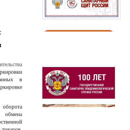
х
в
ительства
ркировки
ванных в
ркировке
м оборота
о обмена
ственной
товаров,