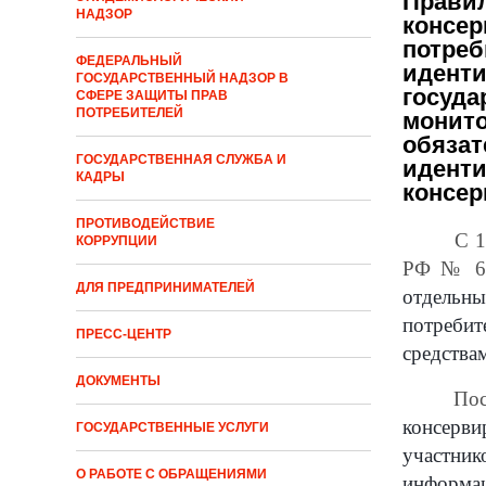
Правил
НАДЗОР
консер
потреб
ФЕДЕРАЛЬНЫЙ
иденти
ГОСУДАРСТВЕННЫЙ НАДЗОР В
госуда
СФЕРЕ ЗАЩИТЫ ПРАВ
ПОТРЕБИТЕЛЕЙ
монито
обязат
ГОСУДАРСТВЕННАЯ СЛУЖБА И
иденти
КАДРЫ
консер
ПРОТИВОДЕЙСТВИЕ
С 1
КОРРУПЦИИ
РФ № 67
ДЛЯ ПРЕДПРИНИМАТЕЛЕЙ
отдельн
потреби
ПРЕСС-ЦЕНТР
средства
ДОКУМЕНТЫ
Пос
консерв
ГОСУДАРСТВЕННЫЕ УСЛУГИ
участник
О РАБОТЕ С ОБРАЩЕНИЯМИ
информа