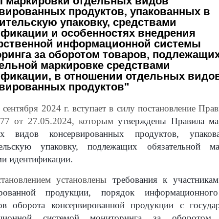
 маркировки отдельных видов
вированных продуктов, упакованных в
ительскую упаковку, средствами
фикации и особенностях внедрения
рственной информационной системы
ринга за оборотом товаров, подлежащи
ельной маркировке средствами
фикации, в отношении отдельных видо
вированных продуктов"
 сентября 2024 г. вступает в силу постановление Прав
7 от 27.05.2024, которым
утверждены
Правила ма
ых видов консервированных продуктов, упако
тельскую упаковку, подлежащих обязательной ма
ми идентификации
.
тановлением установлены
требования к участника
ированной продукции, порядок информационног
ов оборота консервированной продукции с государ
ционной системой мониторинга за оборотом 