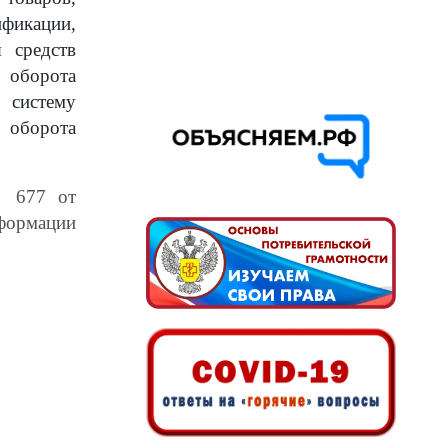
фикации,
я средств
и оборота
 систему
 оборота
№ 677 от
рмации