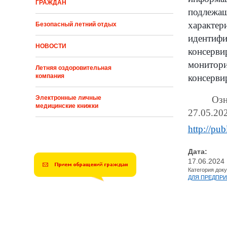
ГРАЖДАН
подлежа
характер
Безопасный летний отдых
идентифи
НОВОСТИ
консерв
монитор
Летняя оздоровительная
компания
консерви
Электронные личные
Оз
медицинские книжки
27.05.
http://pu
Дата:
17.06.2024
Категория док
ДЛЯ ПРЕДПР