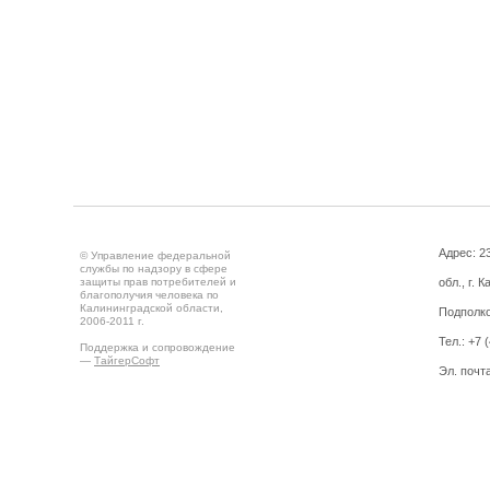
Адрес: 2
© Управление федеральной
службы по надзору в сфере
защиты прав потребителей и
обл., г. 
благополучия человека по
Калининградской области,
Подполко
2006-2011 г.
Тел.: +7 
Поддержка и сопровождение
—
ТайгерСофт
Эл. почт