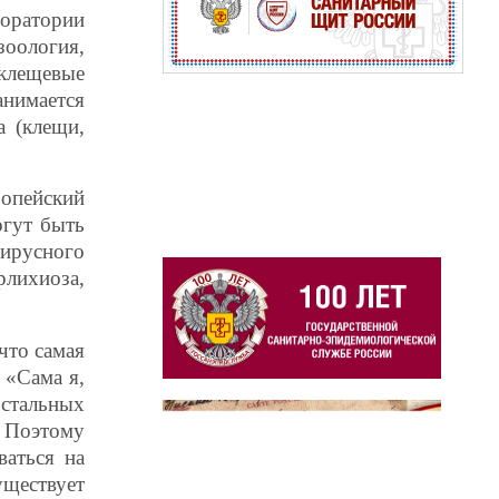
боратории
зоология,
клещевые
нимается
а (клещи,
ропейский
огут быть
вирусного
лихиоза,
что самая
 «Сама я,
остальных
 Поэтому
аться на
уществует