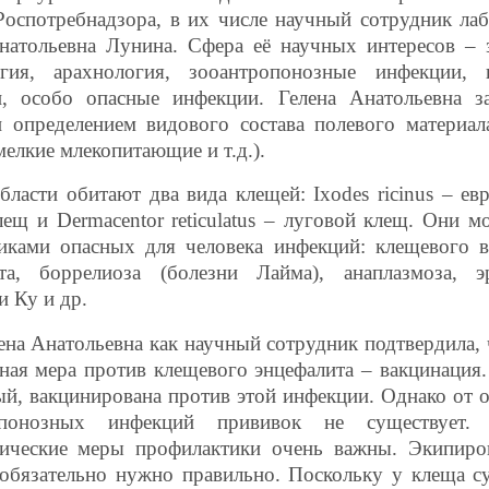
Роспотребнадзора, в их числе научный сотрудник ла
натольевна Лунина. Сфера её научных интересов – 
огия, арахнология, зооантропонозные инфекции, 
, особо опасные инфекции. Гелена Анатольевна за
 определением видового состава полевого материал
мелкие млекопитающие и т.д.).
бласти обитают два вида клещей: Ixodes ricinus – ев
лещ и Dermacentor reticulatus – луговой клещ. Они м
иками опасных для человека инфекций: клещевого 
та, боррелиоза (болезни Лайма), анаплазмоза, эр
и Ку и др.
ена Анатольевна как научный сотрудник подтвердила, 
ная мера против клещевого энцефалита – вакцинация.
ый, вакцинирована против этой инфекции. Однако от 
опонозных инфекций прививок не существует.
ические меры профилактики очень важны. Экипиров
обязательно нужно правильно. Поскольку у клеща с