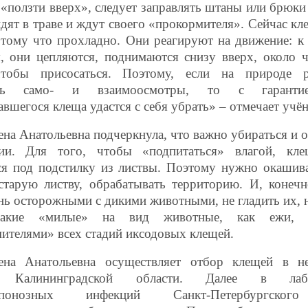
 «ползти вверх», следует заправлять штаны или брюки 
дят в траве и ждут своего «прокормителя». Сейчас кл
отому что прохладно. Они реагируют на движение: к
я, они цепляются, поднимаются снизу вверх, около 
чтобы присосаться. Поэтому, если на природе р
ить само- и взаимоосмотры, то с гарант
вшегося клеща удастся с себя убрать» – отмечает учён
ена Анатольевна подчеркнула, что важно убираться и 
рии. Для того, чтобы «подпитаться» влагой, кл
ся под подстилку из листвы. Поэтому нужно окашива
старую листву, обрабатывать территорию. И, конеч
нь осторожными с дикими животными, не гладить их, н
Такие «милые» на вид животные, как ежи, я
ителями» всех стадий иксодовых клещей.
ена Анатольевна осуществляет отбор клещей в не
х Калининградской области. Далее в лабо
ропонозных инфекций Санкт-Петербургск