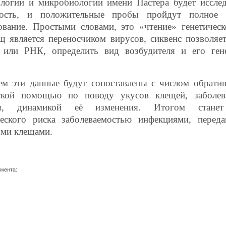
логии и микробиологии имени Пастера будет иссле
ность, и положительные пробы пройдут полное 
ование. Простыми словами, это «чтение» генетическ
щ является переносчиком вирусов, сиквенс позволяе
или РНК, определить вид возбудителя и его гене
ем эти данные будут сопоставлены с числом обрати
ской помощью по поводу укусов клещей, заболев
ия, динамикой её изменения. Итогом станет
ческого риска заболеваемостью инфекциями, перед
ми клещами.
умента: