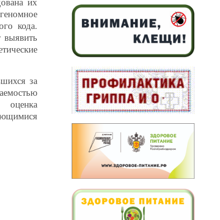
дована их
геномное
ого кода.
т выявить
тические
вшихся за
аемостью
 оценка
ающимися