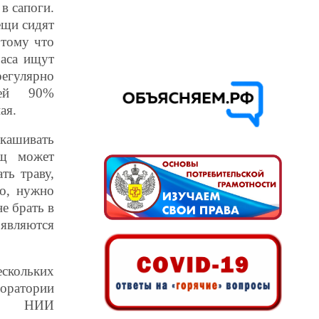
в сапоги.
ещи сидят
 тому что
часа ищут
егулярно
ией 90%
ая.
окашивать
ещ может
ть траву,
но, нужно
е брать в
вляются
скольких
ратории
ого НИИ