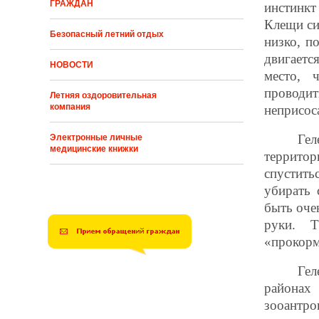
ГРАЖДАН
инстинкт
Клещи си
Безопасный летний отдых
низко, п
двигаетс
НОВОСТИ
место, 
провод
Летняя оздоровительная
компания
неприсоса
Гел
Электронные личные
медицинские книжки
террито
спустить
убирать 
быть оче
руки. 
«прокорм
Гел
района
зооант