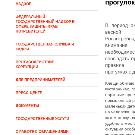
прогулок
НАДЗОР
ФЕДЕРАЛЬНЫЙ
ГОСУДАРСТВЕННЫЙ НАДЗОР В
В период а
СФЕРЕ ЗАЩИТЫ ПРАВ
ПОТРЕБИТЕЛЕЙ
весно
Роспотреб
ГОСУДАРСТВЕННАЯ СЛУЖБА И
внимание
КАДРЫ
необходи
соблюдать п
ПРОТИВОДЕЙСТВИЕ
правила 
КОРРУПЦИИ
прогулках с 
ДЛЯ ПРЕДПРИНИМАТЕЛЕЙ
Клещи обитают
кустарниках, 
ПРЕСС-ЦЕНТР
парковые прог
повышенный ри
ДОКУМЕНТЫ
маленьких дет
на человека, ц
затем ползут в
ГОСУДАРСТВЕННЫЕ УСЛУГИ
удобного места
ситуации особ
О РАБОТЕ С ОБРАЩЕНИЯМИ
контролироват