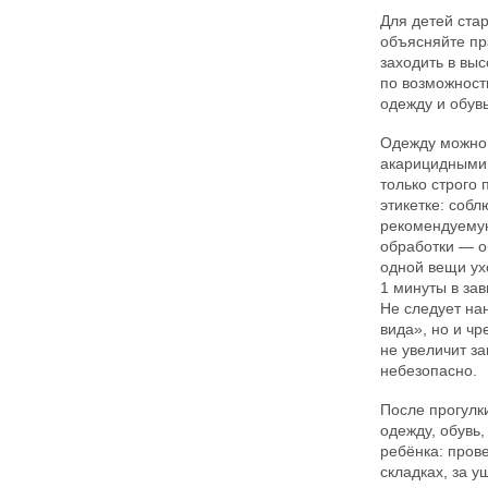
Для детей ста
объясняйте пр
заходить в выс
по возможност
одежду и обувь
Одежду можно
акарицидными 
только строго 
этикетке: соб
рекомендуемую
обработки — о
одной вещи ухо
1 минуты в за
Не следует на
вида», но и ч
не увеличит з
небезопасно.
После прогулк
одежду, обувь,
ребёнка: прове
складках, за у