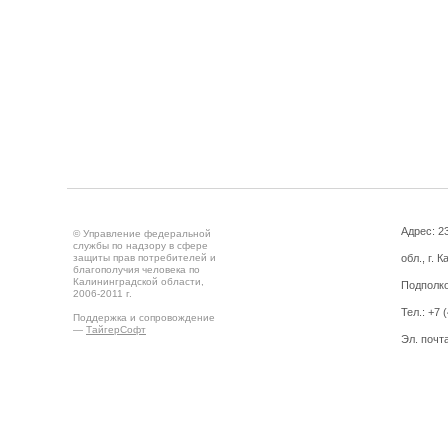
Адрес: 2
© Управление федеральной
службы по надзору в сфере
защиты прав потребителей и
обл., г. 
благополучия человека по
Калининградской области,
Подполко
2006-2011 г.
Тел.: +7 
Поддержка и сопровождение
—
ТайгерСофт
Эл. почт