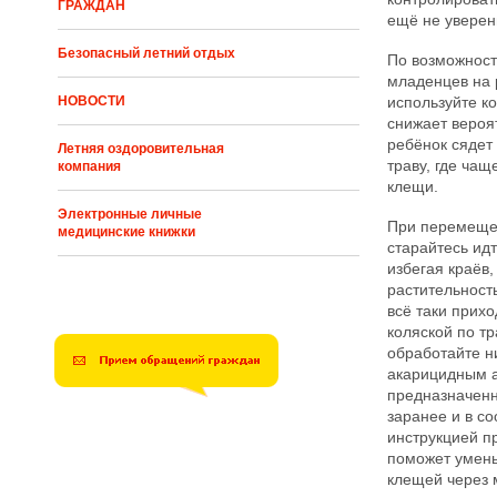
ГРАЖДАН
ещё не уверенн
Безопасный летний отдых
По возможност
младенцев на 
используйте ко
НОВОСТИ
снижает вероят
ребёнок сядет
Летняя оздоровительная
траву, где чащ
компания
клещи.
Электронные личные
При перемеще
медицинские книжки
старайтесь идт
избегая краёв,
растительность
всё таки прихо
коляской по т
обработайте н
акарицидным 
предназначенн
заранее и в со
инструкцией п
поможет умень
клещей через 