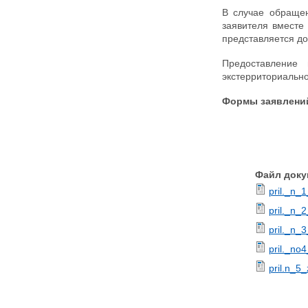
В случае обращен
заявителя вместе
представляется д
Предоставление 
экстерриториальн
Формы заявлений
Файл доку
pril._n_1
pril._n_
pril._n_
pril._no
pril.n_5