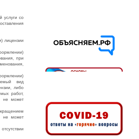
й услуги со
оставления
и) лицензии
формлении)
вания, при
менования,
формлении)
уемый вид
ензии, либо
мых работ,
и не может
рекращением
я не может
тсутствии