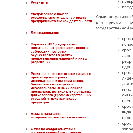
прекр
Реквизиты
предо
Уведомление о начале
Административный
осуществления отдельных видов
предпринимательской деятельности
дня приема и ре
государственной у
Лицензирование
срок 
не мо
Перечень НПА, содержащих
обязательные требования, оценка
срок
соблюдения которых
лице
осуществляется в рамках
предоставления лицензий и иных
реор
разрешений
адрес
срок
Регистрация впервые внедряемых в
производство и ранее не
лице
использовавшихся химических,
деят
биологических веществ и
изготавливаемых на их основе
внес
препаратов, потенциально опасных
оказ
для человека (кроме лекарственных
средств); отдельных видов
превы
продукции
срок 
вида
Выдача санитарно-
превы
эпидемиологических заключений
срок
запра
Отчет по свидетельствам о
государственной регистрации