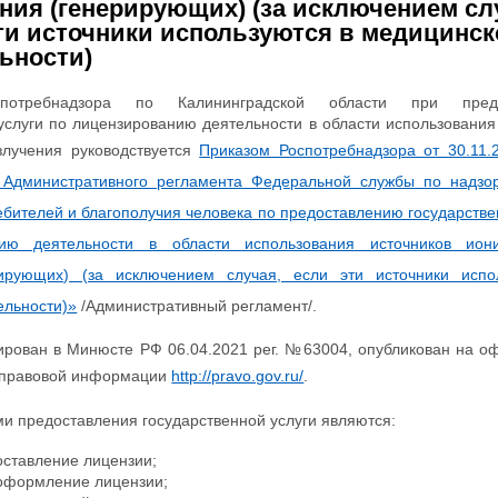
ния (генерирующих) (за исключением сл
ти источники используются в медицинск
ьности)
потребнадзора по Калининградской области при предо
услуги по лицензированию деятельности в области использования
злучения руководствуется
Приказом Роспотребнадзора от 30.11
 Административного регламента Федеральной службы по надзо
бителей и благополучия человека по предоставлению государстве
ию деятельности в области использования источников ион
рирующих) (за исключением случая, если эти источники испо
ельности)»
/Административный регламент/.
ирован в Минюсте РФ 06.04.2021 рег. №63004, опубликован на 
 правовой информации
http://pravo.gov.ru/
.
ми предоставления государственной услуги являются:
ставление лицензии;
оформление лицензии;