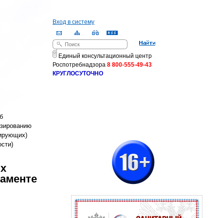
Вход в систему
Поиск
Форма поиска
Единый консультационный центр
Роспотребнадзора
8 800-555-49-43
КРУГЛОСУТОЧНО
б
нзированию
рирующих)
ости)
х
ламенте