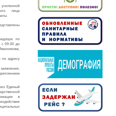
 усиленной
ного лица
латы.
редставлены
надзора по
 с 09.00 до
Иванникова,
 по адресу
аявления,
креплением
рез Единый
рственной
фикации в
одействие
ниципальных