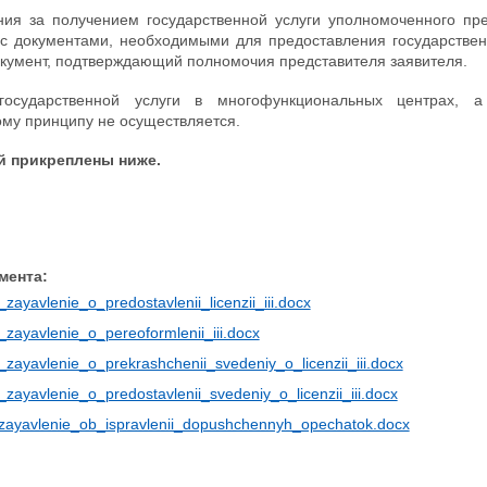
ия за получением государственной услуги уполномоченного пре
 с документами, необходимыми для предоставления государствен
окумент, подтверждающий полномочия представителя заявителя.
государственной услуги в многофункциональных центрах, 
ому принципу не осуществляется.
 прикреплены ниже.
мента:
_zayavlenie_o_predostavlenii_licenzii_iii.docx
2_zayavlenie_o_pereoformlenii_iii.docx
3_zayavlenie_o_prekrashchenii_svedeniy_o_licenzii_iii.docx
4_zayavlenie_o_predostavlenii_svedeniy_o_licenzii_iii.docx
_zayavlenie_ob_ispravlenii_dopushchennyh_opechatok.docx