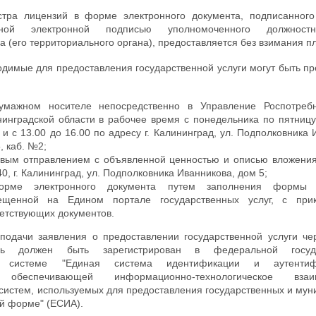
стра лицензий в форме электронного документа, подписанного
анной электронной подписью уполномоченного должност
 (его территориального органа), предоставляется без взимания п
одимые для предоставления государственной услуги могут быть п
умажном носителе непосредственно в Управление Роспотреб
инградской области в рабочее время с понедельника по пятницу
 и с 13.00 до 16.00 по адресу г. Калининград, ул. Подполковника 
, каб. №2;
овым отправлением с объявленной ценностью и описью вложения
0, г. Калининград, ул. Подполковника Иванникова, дом 5;
рме электронного документа путем заполнения формы з
ещенной на Едином портале государственных услуг, с при
етствующих документов.
подачи заявления о предоставлении государственной услуги че
ль должен быть зарегистрирован в федеральной госуда
й системе "Единая система идентификации и аутенти
, обеспечивающей информационно-технологическое взаим
истем, используемых для предоставления государственных и му
ой форме" (ЕСИА).