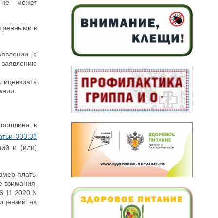
и не может
отренными в
аявлении о
 заявлению
 лицензиата
ании.
 пошлина в
атьи 333.33
ний и (или)
азмер платы
е взимания,
6.11.2020 N
ицензий на