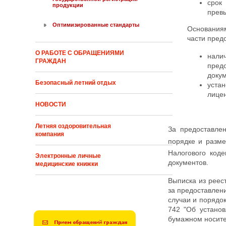
срок
продукции
превы
Оптимизированные стандарты
Основаниям
части пред
О РАБОТЕ С ОБРАЩЕНИЯМИ
нали
ГРАЖДАН
пред
доку
Безопасный летний отдых
устан
лице
НОВОСТИ
Летняя оздоровительная
За предоставле
компания
порядке и разме
Налогового коде
Электронные личные
документов.
медицинские книжки
Выписка из реес
за предоставлен
случаи и порядо
742 "Об устано
бумажном носител