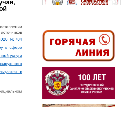
учая,
ой
ставлении
 источников
.2020 №784
ру в сфере
нной услуги
изирующего
льзуются в
официальном