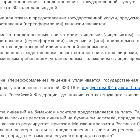
 приостановления предоставления государственной услуг
шать 30 календарных дней.
и для отказа в предоставлении государственной услуги, предусм
оставления (переоформления) лицензии являются:
чие в представленных соискателем лицензии (лицензиатом) з
оставлении (переоформлении) лицензии и (или) прилагаемых к
ментах недостоверной или искаженной информации;
овленное в ходе проверки несоответствие соискателя лицензии,
нзионным требованиям, установленным Положением о лицензиров
ние (переоформление) лицензии уплачивается государственная
рах, установленных статьей 333.18 и
подпунктом 92 пункта 1 ст
кса Российской Федерации, до подачи соответствующих заявле
тра лицензий на бумажном носителе предоставляется за плату. Р
ие выписки из реестра лицензий на бумажном носителе, порядок е
к возврата регулируются приказом Минэкономразвития России от 0
влении размера платы за предоставление выписки из реестра л
е, порядка ее взимания, случаев и порядка возврата".