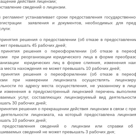
ащение действия лицензии;
ставление сведений о лицензии.
 регламент устанавливает сроки предоставления государственно
гистрации заявления и документов, необходимых для пред
слуги:
принятия решения о предоставлении (об отказе в предоставлени
жет превышать 45 рабочих дней;
 принятия решения о переоформлении (об отказе в перео
нзии при реорганизации юридического лица в форме преобразо
ганизации юридических лиц в форме слияния, изменения наи
а места нахождения не может превышать 10 рабочих дней;
 принятия решения о переоформлении (об отказе в перео
нзии при намерении лицензиата осуществлять лицензир
ельности по адресу места осуществления, не указанному в лиц
ти изменения в предусмотренный лицензией перечень выполняе
ываемых услуг, составляющих лицензируемый вид деятельност
шать 30 рабочих дней;
принятия решения о прекращении действия лицензии в связи с п
 деятельности лицензиата, на который предоставлена лицензи
шать 10 рабочих дней;
 предоставления сведений о лицензии или справки об о
шиваемых сведений не может превышать 3 рабочих дня;