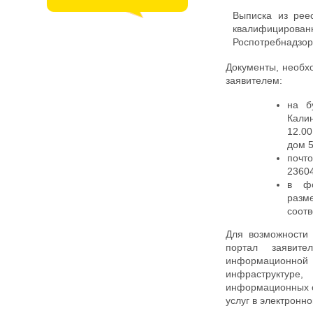
Выписка из рее
квалифициров
Роспотребнадзора
Документы, необх
заявителем:
на б
Калин
12.00
дом 5
почт
23604
в фо
разм
соотв
Для возможности 
портал заявите
информационно
инфраструктуре
информационных с
услуг в электронн