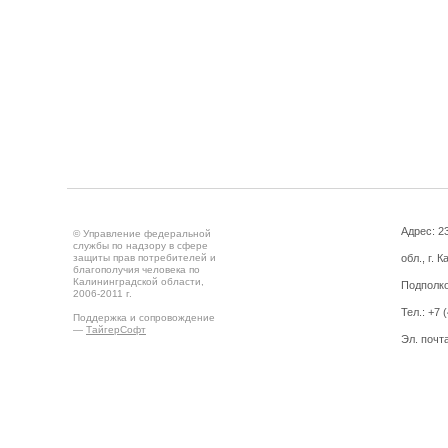
Адрес: 2
© Управление федеральной
службы по надзору в сфере
защиты прав потребителей и
обл., г. 
благополучия человека по
Калининградской области,
Подполко
2006-2011 г.
Тел.: +7 
Поддержка и сопровождение
—
ТайгерСофт
Эл. почт