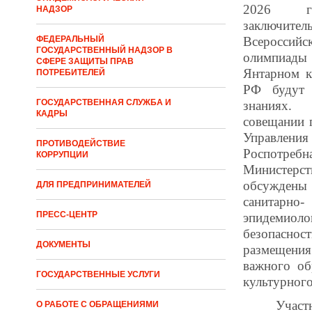
2026 г
НАДЗОР
заключи
Всеросси
ФЕДЕРАЛЬНЫЙ
ГОСУДАРСТВЕННЫЙ НАДЗОР В
олимпиады
СФЕРЕ ЗАЩИТЫ ПРАВ
Янтарном к
ПОТРЕБИТЕЛЕЙ
РФ будут 
ГОСУДАРСТВЕННАЯ СЛУЖБА И
знаниях
КАДРЫ
совещании 
Управления
ПРОТИВОДЕЙСТВИЕ
Роспотр
КОРРУПЦИИ
Министерс
обсужд
ДЛЯ ПРЕДПРИНИМАТЕЛЕЙ
санитарно-
ПРЕСС-ЦЕНТР
эпидемиоло
безопасн
ДОКУМЕНТЫ
размещения
важного об
ГОСУДАРСТВЕННЫЕ УСЛУГИ
культурного
Участ
О РАБОТЕ С ОБРАЩЕНИЯМИ