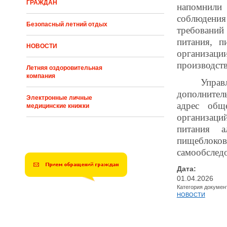
ГРАЖДАН
напомнил
соблюдени
Безопасный летний отдых
требовани
питания, п
НОВОСТИ
организаци
производств
Летняя оздоровительная
компания
Упра
дополнител
Электронные личные
адрес обще
медицинские книжки
организац
питания а
пищеблок
самообслед
Дата:
01.04.2026
Категория докумен
НОВОСТИ