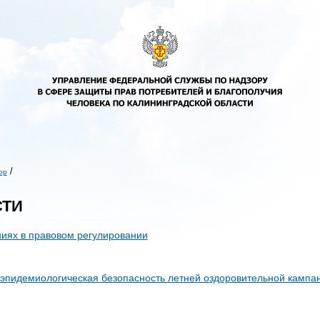
/
ор
ь
СТИ
иях в правовом регулировании
эпидемиологическая безопасность летней оздоровительной кампа