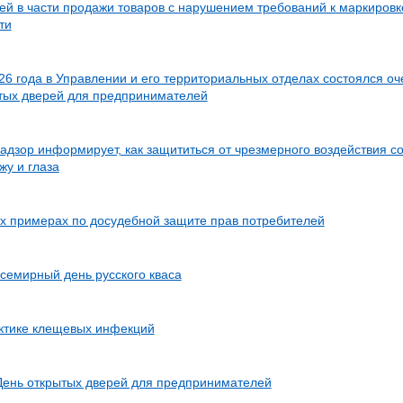
ей в части продажи товаров с нарушением требований к маркировк
ти
26 года в Управлении и его территориальных отделах состоялся о
тых дверей для предпринимателей
адзор информирует, как защититься от чрезмерного воздействия с
жу и глаза
х примерах по досудебной защите прав потребителей
Всемирный день русского кваса
ктике клещевых инфекций
День открытых дверей для предпринимателей