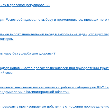
иях в правовом регулировании
ии Роспотребнадзора по выбору и применению солнцезащитного 
еные вносят значительный вклад в выполнение задач, стоящих пе
надзором
ть жару без ущерба для здоровья?
адзор напоминает о правах потребителей при приобретении турис
ний сезон
 пользой: школьники познакомились с работой лаборатории ФБУЗ 
эпидемиологии в Калининградской области»
 прекратить противоправные действия в отношении неопределенно