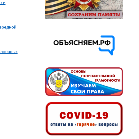
е и
чередной
олнечных