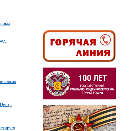
крема
ред
тических
«Центр
го круга